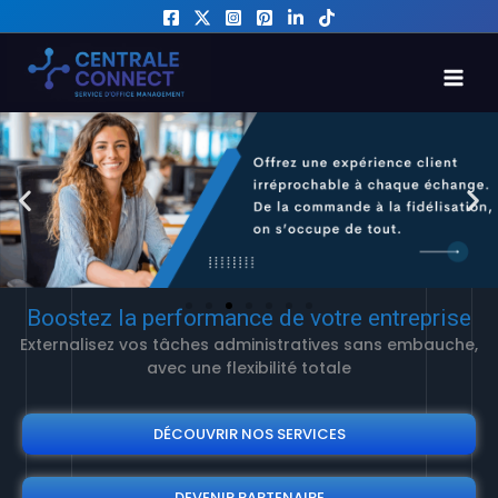
Skip
to
MAI
content
MEN
Boostez la performance de votre entreprise
Externalisez vos tâches administratives sans embauche,
avec une flexibilité totale
DÉCOUVRIR NOS SERVICES
DEVENIR PARTENAIRE