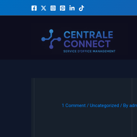
Skip
to
content
1 Comment
/
Uncategorized
/ By
adm