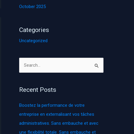
October 2025
Categories
Uncategorized
S
e
a
Recent Posts
r
c
Boostez la performance de votre
h
entreprise en externalisant vos tâches
f
administratives. Sans embauche et avec
o
une flexibilité totale. Sans embauche et