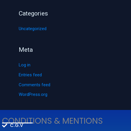
Categories
Uncategorized
Meta
Log in
Entries feed
Comments feed
WordPress.org
CONDITIONS & MENTIONS
C.G.V