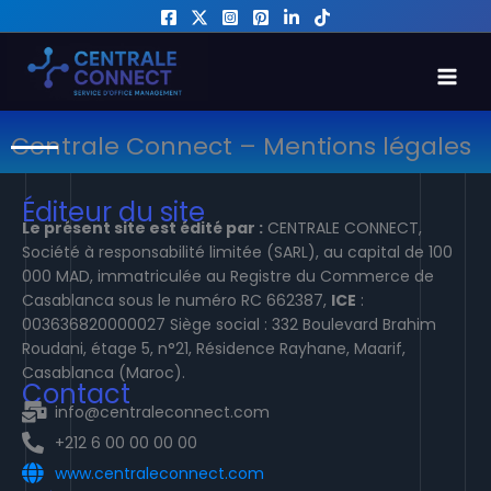
Skip
to
MAI
content
MEN
Centrale Connect – Mentions légales
Éditeur du site
Le présent site est édité par :
CENTRALE CONNECT,
Société à responsabilité limitée (SARL), au capital de 100
000 MAD, immatriculée au Registre du Commerce de
Casablanca sous le numéro RC 662387,
ICE
:
003636820000027 Siège social : 332 Boulevard Brahim
Roudani, étage 5, n°21, Résidence Rayhane, Maarif,
Casablanca (Maroc).
Contact
info@centraleconnect.com
+212 6 00 00 00 00
www.centraleconnect.com