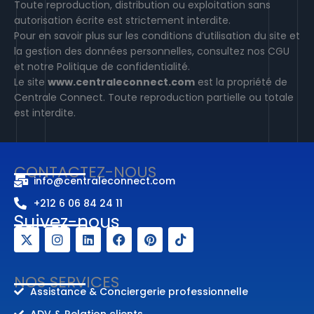
Toute reproduction, distribution ou exploitation sans
autorisation écrite est strictement interdite.
Pour en savoir plus sur les conditions d’utilisation du site et
la gestion des données personnelles, consultez nos CGU
et notre Politique de confidentialité.
Le site
www.centraleconnect.com
est la propriété de
Centrale Connect. Toute reproduction partielle ou totale
est interdite.
CONTACTEZ-NOUS
info@centraleconnect.com
+212 6 06 84 24 11
Suivez-nous
X
I
L
F
P
T
-
n
i
a
i
i
t
s
n
c
n
k
NOS SERVICES
w
t
k
e
t
t
Assistance & Conciergerie professionnelle
i
a
e
b
e
o
t
g
d
o
r
k