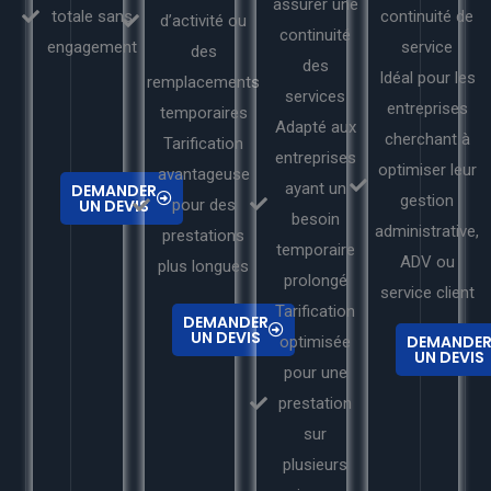
assurer une
totale sans
continuité de
d’activité ou
continuité
engagement
service
des
des
Idéal pour les
remplacements
services
entreprises
temporaires
Adapté aux
cherchant à
Tarification
entreprises
optimiser leur
avantageuse
ayant un
DEMANDER
gestion
UN DEVIS
pour des
besoin
administrative,
prestations
temporaire
ADV ou
plus longues
prolongé
service client
Tarification
DEMANDER
UN DEVIS
DEMANDE
optimisée
UN DEVIS
pour une
prestation
sur
plusieurs