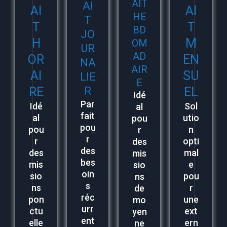
AIT
AI
AI
AI
HE
T
T
T
BD
JO
H
M
OM
UR
AD
OR
EN
NA
AIR
AI
SU
LIE
E
RE
R
EL
Idé
Par
Idé
Sol
al
fait
al
utio
pou
pou
pou
n
r
r
r
opti
des
des
des
mal
mis
bes
mis
e
sio
oin
sio
pou
ns
s
ns
r
de
réc
pon
une
mo
urr
ctu
ext
yen
ent
elle
ern
ne