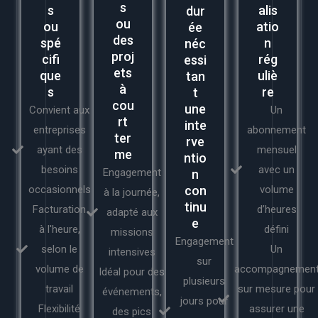
s
s
alis
dur
ou
ou
atio
ée
des
spé
n
néc
proj
cifi
rég
essi
ets
que
uliè
tan
à
s
re
t
cou
une
Convient aux
Un
rt
inte
entreprises
abonnement
ter
rve
ayant des
mensuel
me
ntio
besoins
avec un
Engagement
n
occasionnels
con
volume
à la journée,
tinu
Facturation
d’heures
adapté aux
e
à l'heure,
défini
missions
Engagement
selon le
Un
intensives
sur
volume de
accompagnemen
Idéal pour des
plusieurs
travail
sur mesure pour
événements,
jours pour
Flexibilité
assurer une
des pics