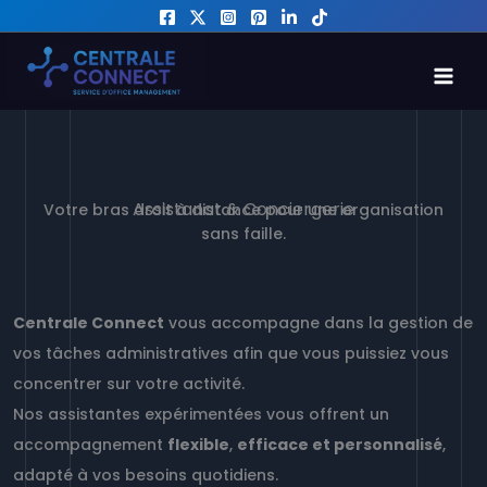
Skip
to
MAI
content
MEN
Assistanat & Conciergerie
Votre bras droit à distance pour une organisation
sans faille.
Centrale Connect
vous accompagne dans la gestion de
vos tâches administratives afin que vous puissiez vous
concentrer sur votre activité.
Nos assistantes expérimentées vous offrent un
accompagnement
flexible
,
efficace et personnalisé
,
adapté à vos besoins quotidiens.