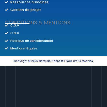
Ressources humaines
Gestion de projet
CONDITIONS & MENTIONS
C.G.V
C.G.U
Politique de confidentialité
Mentions légales
Copyright © 2026 Centrale Connect | Tous droits réservés.